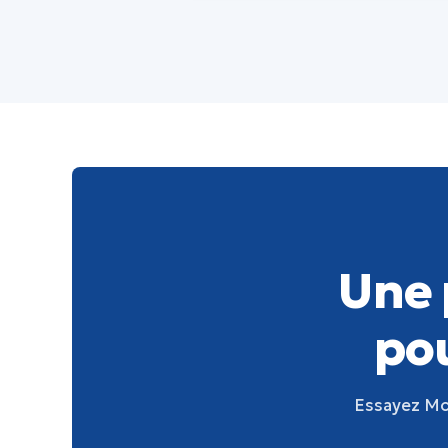
Une 
pou
Essayez Moo