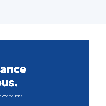
iance
ous.
 avec toutes