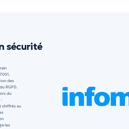
n sécurité
z
rain
27001.
tion des
 du RGPD.
lors du
 :
t chiffrés au
es
on
ge les