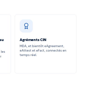
 au
Agréments CIN
MDA, et bientôt eAgreement,
eAttest et eFact, connectés en
 les
temps réel.
u