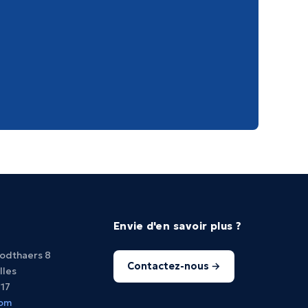
Envie d'en savoir plus ?
oodthaers 8
Contactez-nous →
lles
517
com