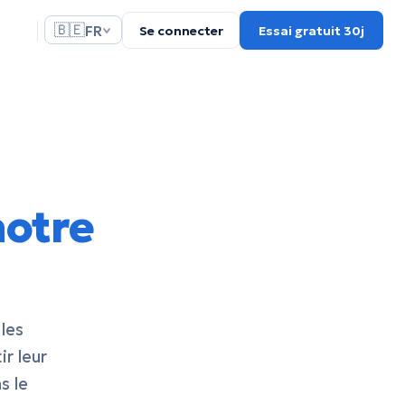
🇧🇪
FR
Se connecter
Essai gratuit 30j
notre
les
ir leur
s le