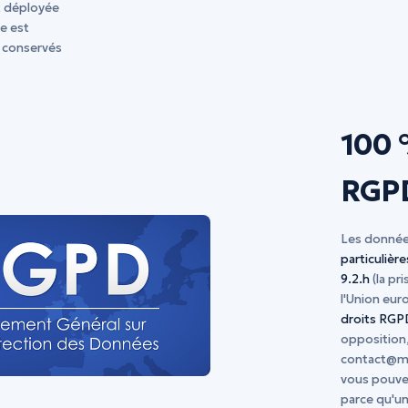
 déployée
re est
t conservés
100 
RGP
Les donnée
particulière
9.2.h
(la pri
l'Union eu
droits RGP
opposition,
contact@m
vous pouvez
parce qu'un