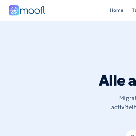
Home
T
Alle
Migra
activitei