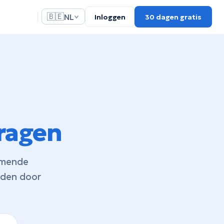
🇧🇪
NL
Inloggen
30 dagen gratis
ragen
omende
orden door