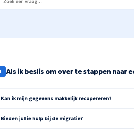
Als ik beslis om over te stappen naar
1
Kan ik mijn gegevens makkelijk recupereren?
Ja.
Bij Moofl gaan wij ervan uit dat de gegevens steeds toe
Bieden jullie hulp bij de migratie?
De gebruiker kan zijn informatie rechtstreeks vanuit zijn per
instellingen, in een aparte sectie gewijd aan zijn gegevens. 
Ja.
Wanneer een gebruiker bij Moofl aansluit, kunnen we hem